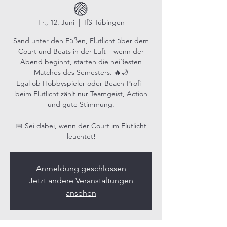
🏐
Fr., 12. Juni
  |  
IfS Tübingen
Sand unter den Füßen, Flutlicht über dem
Court und Beats in der Luft – wenn der
Abend beginnt, starten die heißesten
Matches des Semesters. 🔥🌙
Egal ob Hobbyspieler oder Beach-Profi –
beim Flutlicht zählt nur Teamgeist, Action
und gute Stimmung.
📅 Sei dabei, wenn der Court im Flutlicht
leuchtet!
Anmeldung geschlossen
Jetzt andere Veranstaltungen
ansehen