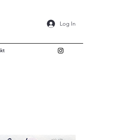
Log In
kt